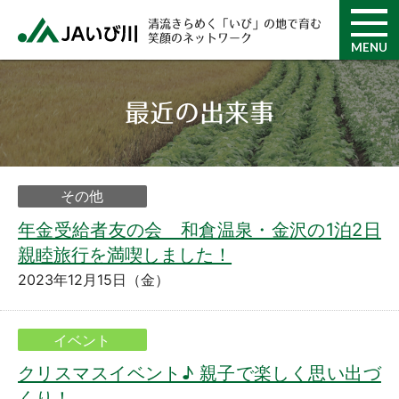
清流きらめく「いび」の地で育む
笑顔のネットワーク
MENU
最近の出来事
その他
年金受給者友の会 和倉温泉・金沢の1泊2日
親睦旅行を満喫しました！
2023年12月15日（金）
イベント
クリスマスイベント♪ 親子で楽しく思い出づ
くり！