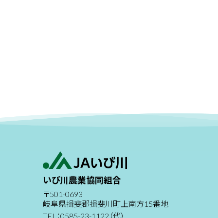
いび川農業協同組合
〒501-0693
岐阜県揖斐郡揖斐川町上南方15番地
TEL：0585-23-1122（代）