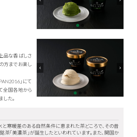
。上品な香ばしさ
の方までお楽し
AN2016」にて
いて全国各地から
ました。
水と寒暖差のある自然条件に恵まれた茶どころで、その昔
、銘茶「美濃茶」が誕生したといわれています。また、開国か