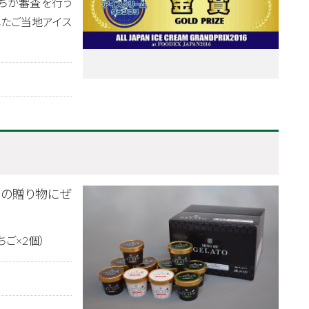
ちが審査を行う
われたご当地アイス
への贈り物にぜ
ちご×2個）