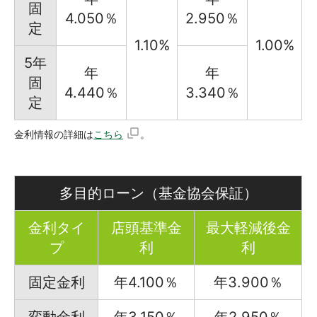
固
4.050％
2.950％
定
1.10%
1.00%
5年
年
年
固
4.440％
3.340％
定
金利情報の詳細は
こちら
。
多目的ローン（基金協会保証）
金利タイ
店頭基準金
最大軽減後金
プ
利
利
固定金利
年4.100％
年3.900％