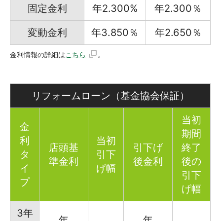
固定金利
年2.300%
年2.300％
変動金利
年3.850％
年2.650％
金利情報の詳細は
こちら
。
リフォームローン（基金協会保証）
当初
金
期間
利
当初
店頭基
引下げ
終了
タ
引下
準金利
後金利
後の
イ
げ幅
引下
プ
げ幅
3年
年
年