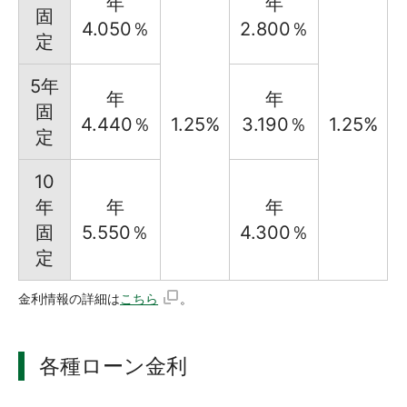
年
年
固
4.050％
2.800％
定
5年
年
年
固
4.440％
1.25%
3.190％
1.25%
定
10
年
年
年
固
5.550％
4.300％
定
金利情報の詳細は
こちら
。
各種ローン金利