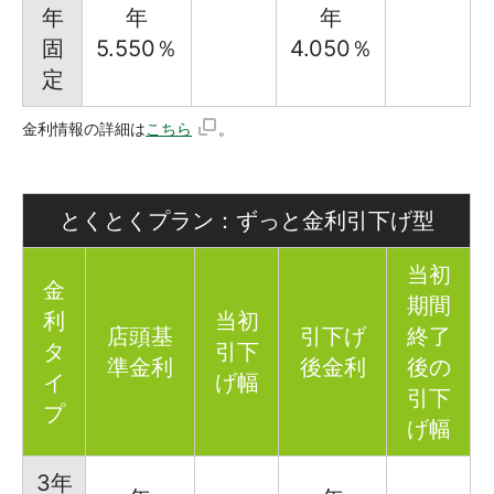
年
年
年
固
5.550％
4.050％
定
金利情報の詳細は
こちら
。
とくとくプラン：ずっと金利引下げ型
当初
金
期間
利
当初
店頭基
引下げ
終了
タ
引下
準金利
後金利
後の
イ
げ幅
引下
プ
げ幅
3年