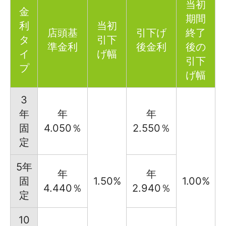
当初
金
期間
利
当初
店頭基
引下げ
終了
タ
引下
準金利
後金利
後の
イ
げ幅
引下
プ
げ幅
3
年
年
年
固
4.050％
2.550％
定
5年
年
年
固
1.50%
1.00%
4.440％
2.940％
定
10