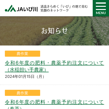
清流きらめく「いび」の地で育む
笑顔のネットワーク
MENU
お知らせ
農作業
令和6年度の肥料・農薬予約注文について
（水稲担い手農家）
2024年01月15日（月）
農作業
令和6年度の肥料・農薬予約注文について
（春茶）