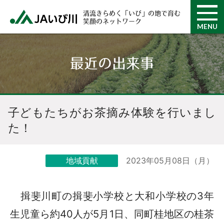
清流きらめく「いび」の地で育む
笑顔のネットワーク
MENU
最近の出来事
子どもたちがお茶摘み体験を行いまし
た！
2023年05月08日（月）
地域貢献
揖斐川町の揖斐小学校と大和小学校の3年
生児童ら約40人が5月1日、同町桂地区の桂茶