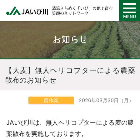
清流きらめく「いび」の地で育む
笑顔のネットワーク
MENU
お知らせ
【大麦】無人ヘリコプターによる農薬
散布のお知らせ
2026年03月30日（月）
農作業
JAいび川は、無人ヘリコプターによる麦の農
薬散布を実施しております。