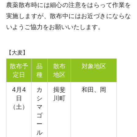
農薬散布時には細心の注意をはらって作業を
実施しますが、散布中にはお近づきにならな
いようご協力をお願いいたします。
【大麦】
散布予
品
散布
対象地区
定日
種
地区
4月4
カ
揖斐
和田、岡
日
シ
川町
（土）
マ
ゴ
ー
ル