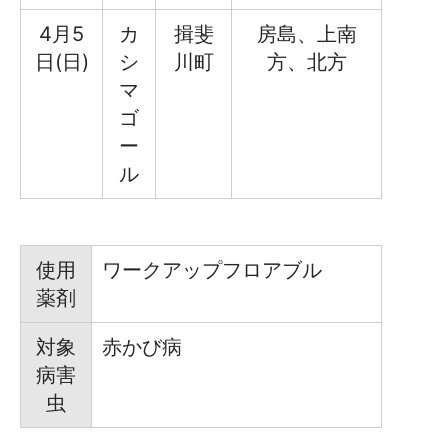
4月5
カ
揖斐
房島、上南
日(日)
シ
川町
方、北方
マ
ゴ
ー
ル
使用
ワークアップフロアブル
薬剤
対象
赤かび病
病害
虫